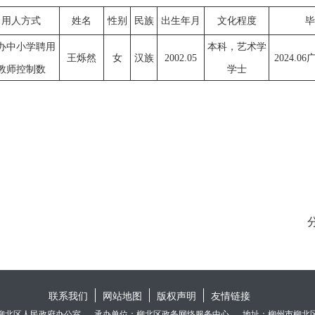
用人方式
姓名
性别
民族
出生年月
文化程度
毕
办中小学聘用
本科，艺术学
王烁然
女
汉族
2002.05
2024.
教师控制数
学士
联系我们
网站地图
版权声明
友情链接
柳北区人民政府办公室
承办单位：柳北区政务网络服务中心
地址：柳州市柳北区