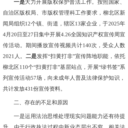
一是
大力开展版权保护普法工作。按照国家、
自治区版权局、市版权管理科工作要求，柳北区新
闻局组织
12
个镇、街道，辖区
13
家企业，于
2025
年
4
月
20
日至
27
日集中开展
4.26
全国知识产权宣传周宣
传活动。期间播放宣传视频共计
140
次，受众人数
2021
人。
二是
发挥
“
扫黄打非
”
宣传阵地职能，依托
柳北区
110
个
“
扫黄打非
”
基层站点，开展
“
绿书签
”
系
列宣传活动
57
场，向未成年人普及法律保护知识，
共计发放
431
份宣传资料。
二、存在的不足和原因
一是运用法治思维处理现实问题能力还有待提
升。由于行政执法过程中新业态层出不穷，相关法