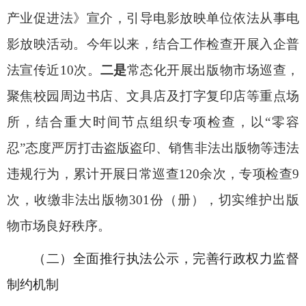
产业促进法》宣介，引导电影放映单位依法从事电
影放映活动。今年以来，结合工作检查开展入企普
法宣传近
10
次。
二是
常态化开展出版物市场巡查，
聚焦校园周边书店、文具店及打字复印店等重点场
所，结合重大时间节点组织专项检查，以
“
零容
忍
”
态度严厉打击盗版盗印、销售非法出版物等违法
违规行为，累计开展日常巡查
120
余次，专项检查
9
次，收缴非法出版物
301
份（册），切实维护出版
物市场良好秩序。
（二）全面推行执法公示，完善行政权力监督
制约机制