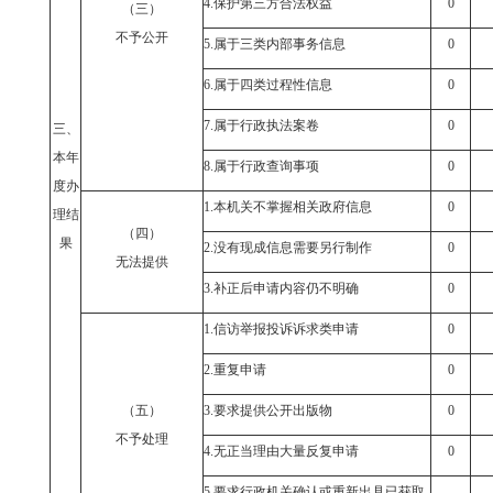
4.
保护第三方合法权益
0
（三）
不予公开
5.
属于三类内部事务信息
0
6.
属于四类过程性信息
0
7.
属于行政执法案卷
0
三、
本年
8.
属于行政查询事项
0
度办
1.
本机关不掌握相关政府信息
0
理结
（四）
果
2.
没有现成信息需要另行制作
0
无法提供
3.
补正后申请内容仍不明确
0
1.
信访举报投诉诉求类申请
0
2.
重复申请
0
（五）
3.
要求提供公开出版物
0
不予处理
4.
无正当理由大量反复申请
0
5.
要求行政机关确认或重新出具已获取