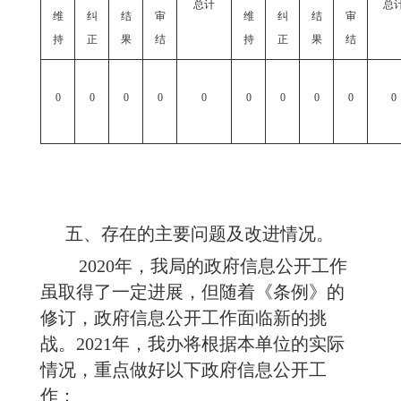
总计
总
维
纠
结
审
维
纠
结
审
持
正
果
结
持
正
果
结
0
0
0
0
0
0
0
0
0
0
五、存在的主要问题及改进情况。
20
20
年，我
局
的政府信息公开工作
虽取得了一定进展，但随着《条例》的
修订，政府信息公开工作面临新的挑
战。
202
1
年，我办将根据本单位的实际
情况，重点做好以下政府信息公开工
作：