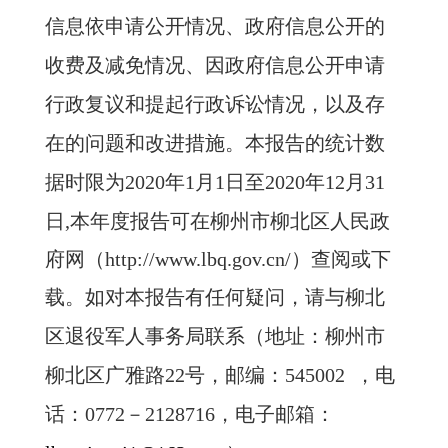
信息依申请公开情况、政府信息公开的
收费及减免情况、因政府信息公开申请
行政复议和提起行政诉讼情况，以及存
在的问题和改进措施。本报告的统计数
据时限为
20
20
年
1
月
1
日至
2020
年
12
月
31
日
,
本年度报告可在柳州市柳北区人民政
府网（
http://www.lbq.gov.cn/
）查阅或下
载。如对本报告有任何疑问，请与
柳北
区退役军人事务局
联系（地址：柳州市
柳北区
广雅
路
22
号，邮编：
545002
，电
话：
0772
－
2
128716
，电子邮箱：