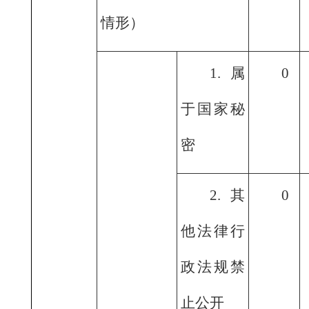
情形）
1.属
0
于国家秘
密
2.其
0
他法律行
政法规禁
止公开