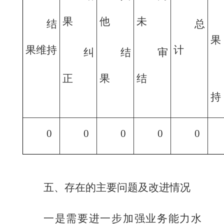
果
他
未
结
总
果
果维持
计
纠
结
审
正
果
结
持
0
0
0
0
0
五、存在的主要问题及改进情况
一是需要进一步加强业务能力水