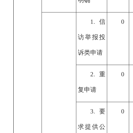
明确
1.信
0
访举报投
诉类申请
2.重
0
复申请
3.要
0
求提供公