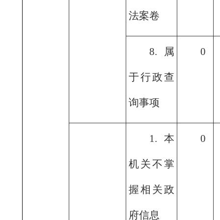
法案卷
8.属
0
于行政查
询事项
1.本
0
机关不掌
握相关政
府信息