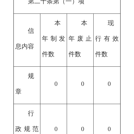
第二十条第（一）项
本
本
现
信
年制发
年废止
行有效
息内容
件数
件数
件数
规
0
0
0
章
行
政规范
0
0
0