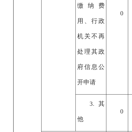
缴纳费
0
用、行政
机关不再
处理其政
府信息公
开申请
3.其
0
他