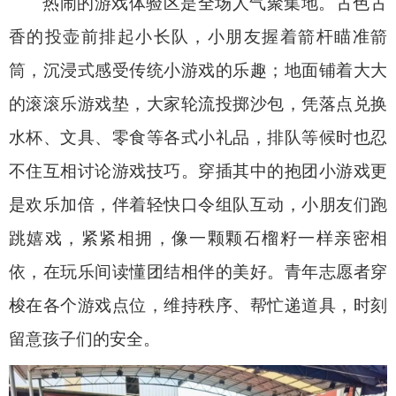
热闹的游戏体验区是全场人气聚集地。古色古
香的投壶前排起小长队，小朋友握着箭杆瞄准箭
筒，沉浸式感受传统小游戏的乐趣；地面铺着大大
的滚滚乐游戏垫，大家轮流投掷沙包，凭落点兑换
水杯、文具、零食等各式小礼品，排队等候时也忍
不住互相讨论游戏技巧。穿插其中的抱团小游戏更
是欢乐加倍，伴着轻快口令组队互动，小朋友们跑
跳嬉戏，紧紧相拥，像一颗颗石榴籽一样亲密相
依，在玩乐间读懂团结相伴的美好。青年志愿者穿
梭在各个游戏点位，维持秩序、帮忙递道具，时刻
留意孩子们的安全。