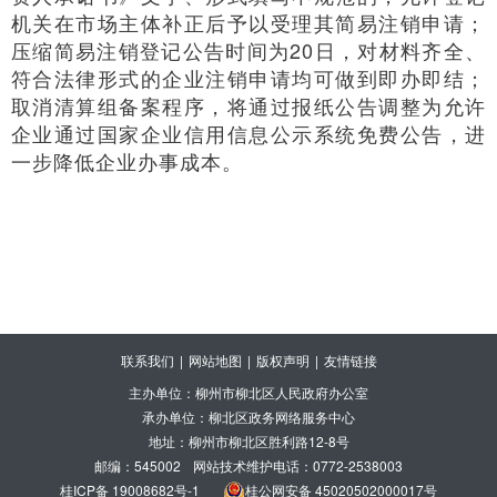
机关在市场主体补正后予以受理其简易注销申请；
压缩简易注销登记公告时间为20日，对材料齐全、
符合法律形式的企业注销申请均可做到即办即结；
取消清算组备案程序，将通过报纸公告调整为允许
企业通过国家企业信用信息公示系统免费公告，进
一步降低企业办事成本。
联系我们
|
网站地图
|
版权声明
|
友情链接
主办单位：柳州市柳北区人民政府办公室
承办单位：柳北区政务网络服务中心
地址：柳州市柳北区胜利路12-8号
邮编：545002
网站技术维护电话：0772-2538003
桂ICP备 19008682号-1
桂公网安备 45020502000017号