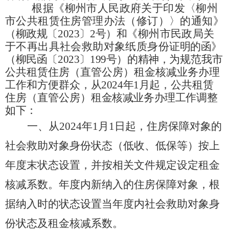
根据《柳州市人民政府关于印发〈柳州
市公共租赁住房管理办法（修订）〉的通知
》
（柳政规〔
2023
〕
2
号）和
《柳州市民政局关
于不再出具社会救助对象纸质身份
证明的函》
（柳民函〔
2023
〕
199
号）的精神，
为规范我市
公共租赁住房（直管公房）租金核减业务办理
工作和方便群众
，从
2024
年
1
月起，
公共租赁
住房（直管公房）
租金核减业务办理工作调整
如下
：
一、从
2024
年
1
月
1
日起，住房保障对象的
社会救助对象身份状态（低收、低保等）按上
年度末状态设置，并按相关文件规定设定租金
核减系数。年度内新纳入的住房保障对象，根
据纳入时的状态设置当年度内社会救助对象身
份状态及租金核减系数。