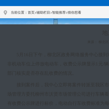
当前位置：
首页
>
辅助栏目
>
智能推荐
>
猜你想看
地
来源： 柳北区政
5月16日下午，柳北区政务网络服务中心接
非机动车位上停放电动车，收费公示牌显示1元/
部门核实是否存在乱收费的情况。
接到案件后，我中心立即将案件转派至我区市
场管理方委托柳州市沃贤市场管理公司进行车辆看
有收费公示牌进行标价，电动自行车收费标准为每