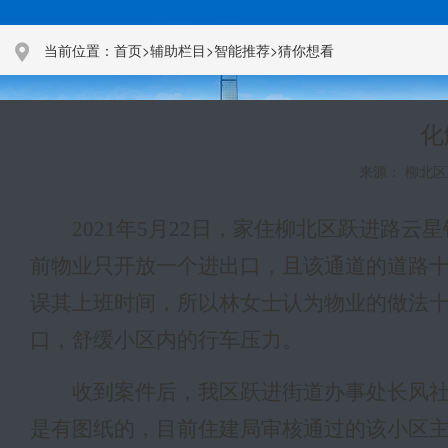
当前位置：
首页
>
辅助栏目
>
智能推荐
>
猜你想看
化
来源： 柳北区政
2021年5月22日，家住柳北区跃进路
前物业只开放一个进出口，且该通道的道路
误其上班时间，所以林女士认为物业的做法
口，舒缓小区内的行车压力。
收到案件后，我区跃进街道办事处长风
是有图纸的，目前住建局审核通过的该小区