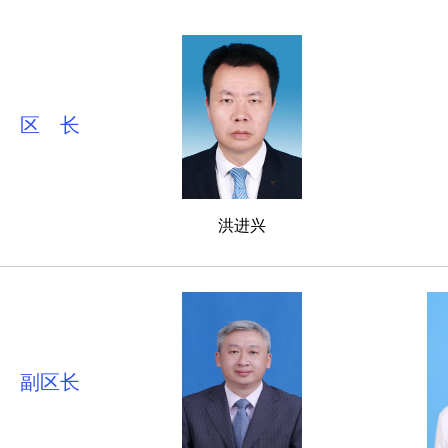
区 长
洪进兴
副区长